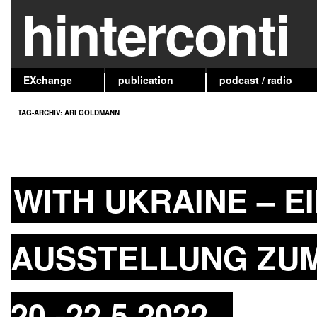
hinterconti
EXchange
publication
podcast / radio
TAG-ARCHIV:
ARI GOLDMANN
WITH UKRAINE – E
AUSSTELLUNG ZUM 
20.-22.5.2022