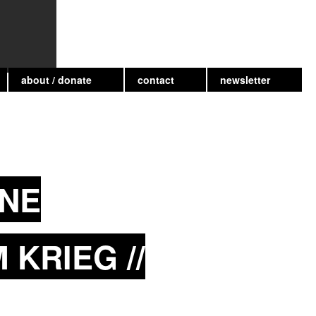
about / donate
contact
newsletter
INE
KRIEG //