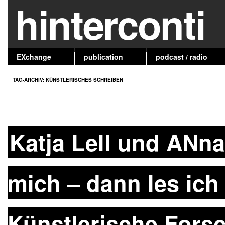
hinterconti
EXchange
publication
podcast / radio
TAG-ARCHIV:
KÜNSTLERISCHES SCHREIBEN
Katja Lell und ANna
mich – dann les ich d
Künstlerische Fors