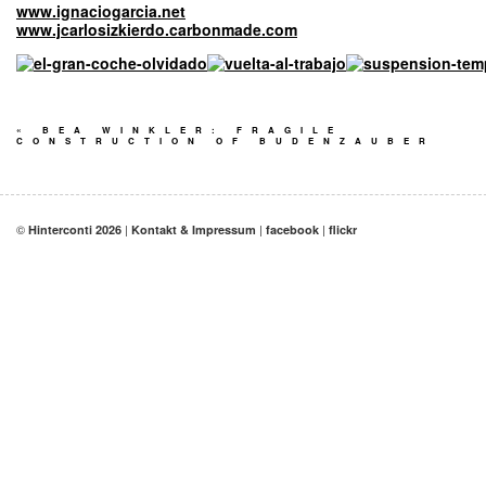
www.ignaciogarcia.net
www.jcarlosizkierdo.carbonmade.com
«
BEA WINKLER: FRAGILE
CONSTRUCTION OF BUDENZAUBER
©
|
|
|
Hinterconti 2026
Kontakt & Impressum
facebook
flickr