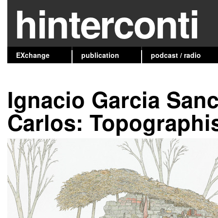
hinterconti
EXchange
publication
podcast / radio
Ignacio Garcia San
Carlos: Topographi