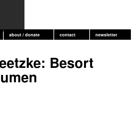
about / donate
contact
newsletter
reetzke: Besort
räumen