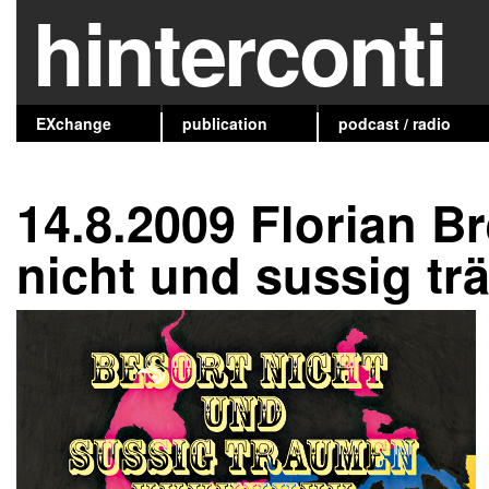
hinterconti
EXchange
publication
podcast / radio
14.8.2009 Florian B
nicht und sussig t