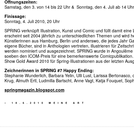
Öffnungszeiten:
Samstag, den 3. von 14 bis 22 Uhr & Sonntag, den 4. Juli ab 14 Uh
Finissage:
Sonntag, 4. Juli 2010, 20 Uhr
SPRING verknüpft Illustration, Kunst und Comic und füllt damit ein
erscheint seit 2004 jährlich zu unterschiedlichen Themen und wird
Künstlerinnen aus Hamburg, Berlin und anderswo, die jedes Jahr G
eigene Bücher, sind in Anthologien vertreten, illustrieren für Zeitschr
werden nominiert und ausgezeichnet. SPRING wurde in Angoulême 201
soeben den ICOM-Preis für eine bemerkenswerte Comicpublikation. S
Show Gold Award 2010 für Spring-Illustrationen aus der letzten Aus
Zeichnerinnen in SPRING #7 Happy Ending:
Stephanie Wunderlich, Barbara Yelin, Ulli Lust, Larissa Bertonasco, 
Krug, Almuth Ertl, Ludmilla Bartscht, Anne Vagt, Katja Fouquet, Soph
springmagazin.blogspot.com
«
18.6.2010 MEINE ART