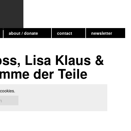
about / donate
contact
newsletter
ss, Lisa Klaus &
umme der Teile
cookies.
n