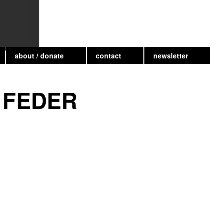
about / donate
contact
newsletter
d FEDER