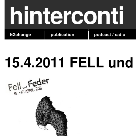
hinterconti
EXchange
publication
podcast / radio
15.4.2011 FELL un