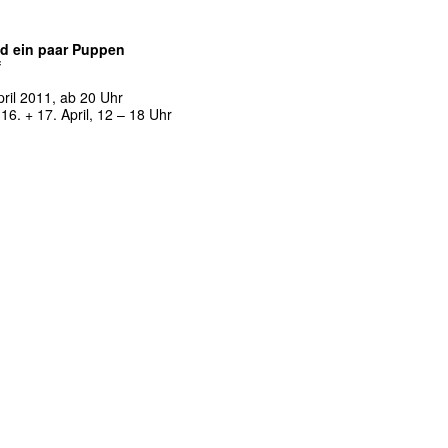
nd ein paar Puppen
f
pril 2011, ab 20 Uhr
:
16. + 17. April, 12 – 18 Uhr