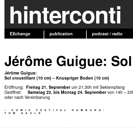
hinterconti
EXchange
publication
podcast / radio
Jérôme Guigue: Sol 
Jérôme Guigue:
Sol croustillant (10 cm) – Knuspriger Boden (10 cm)
Eröffnung:
Freitag 21. September
um 21.30h mit Sektempfang
Geöffnet:
Samstag 22. bis Montag 24. September
von 14h – 20
oder nach Vereinbarung
«
COMIC FESTIVAL HAMBURG:
TOM GAULD