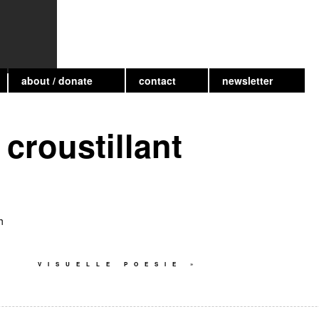
about / donate
contact
newsletter
croustillant
h
VISUELLE POESIE
»