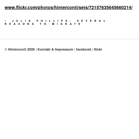
www.flickr.com/photos/hinterconti/sets/72157635645660214/
«
JULIA PHILLIPS: SEVERAL
REASONS TO MIGRATE
©
|
|
|
Hinterconti 2026
Kontakt & Impressum
facebook
flickr