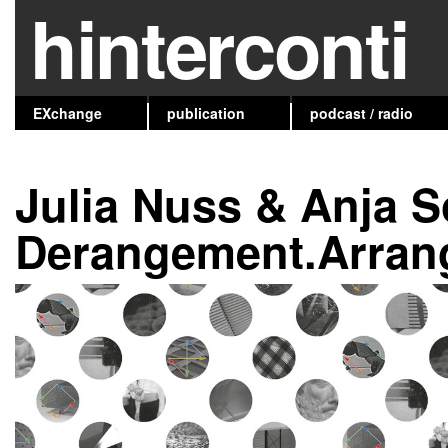
hinterconti
EXchange
publication
podcast / radio
Julia Nuss & Anja S
Derangement.Arran