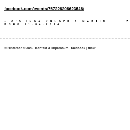
facebook.com/events/767226206623546/
«
C/O INGA KRÜGER & MARTIN
ROOS 11.04.2014
©
|
|
|
Hinterconti 2026
Kontakt & Impressum
facebook
flickr