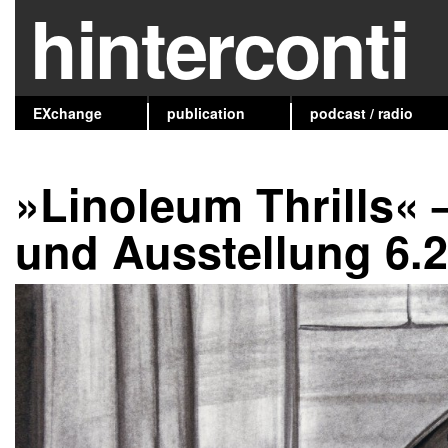
hinterconti
EXchange
publication
podcast / radio
»Linoleum Thrills« 
und Ausstellung 6.2