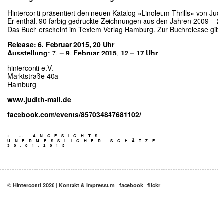
Hinterconti präsentiert den neuen Katalog »Linoleum Thrills« von Jud
Er enthält 90 farbig gedruckte Zeichnungen aus den Jahren 2009 –
Das Buch erscheint im Textem Verlag Hamburg. Zur Buchrelease gibt
Release: 6. Februar 2015, 20 Uhr
Ausstellung: 7. – 9. Februar 2015, 12 – 17 Uhr
hinterconti e.V.
Marktstraße 40a
Hamburg
www.judith-mall.de
facebook.com/events/857034847681102/
«
… ANGESICHTS
UNERMESSLICHER SCHÄTZE
30.01.2015
©
|
|
|
Hinterconti 2026
Kontakt & Impressum
facebook
flickr