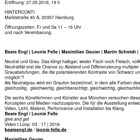
Eröffnung: 27.05.2016, 19 h
HINTERCONTI
Marktstraße 40 A, 20357 Hamburg
Öffnungszeiten: Fr und Sa 11 – 16 Uhr
und nach Vereinbarung.
Beate Engl | Leonie Felle | Maximilian Geuter | Martin Schmidt 
Neutral und Grau. Das klingt halbgar, weder Fisch noch Fleisch, voll
Neutralität erst die Chance zu Abstand und Differenzierung multiple
Grauabstufungen, die die polarisierenden Kontraste von Schwarz un
möglich“?
Als Neutralgrau wird ein Grauton bezeichnet, in dem alle Farben des
gleichzeitig, gleichwertig, gleichberechtigt, gleichwichtig, gleichsch
Die sechs Künstlerinnen und Künstler aus München versuchen diese
Konzepten und Medien nachzuspüren. Die für die Ausstellung entwic
Video, Licht, Malerei, Performance und Installation bis Klang.
Beate Engl / Leonie Felle
give and get
Video I Loop: 03 : 17 | 2016
beateengl.de
/
leonie-felle.de
Maximilian Geuter