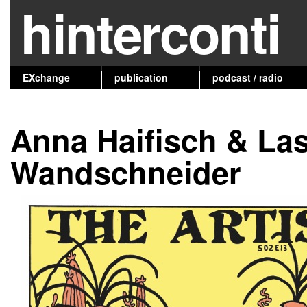
hinterconti
EXchange
publication
podcast / radio
Anna Haifisch & La
Wandschneider