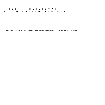
«
IOS – INDIVIDUAL
OPTIMIZATION SOCIETY
©
|
|
|
Hinterconti 2026
Kontakt & Impressum
facebook
flickr