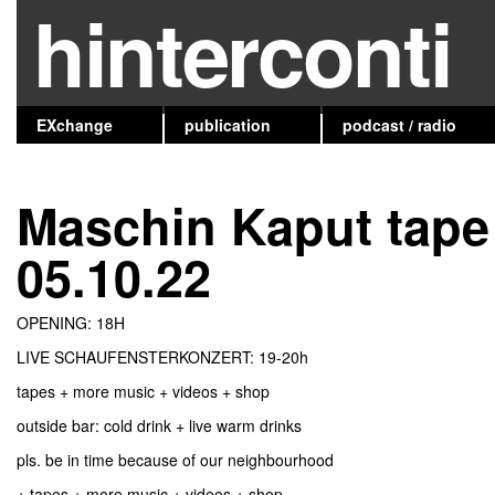
hinterconti
EXchange
publication
podcast / radio
Maschin Kaput tape 
05.10.22
OPENING: 18H
LIVE SCHAUFENSTERKONZERT: 19-20h
tapes + more music + videos + shop
outside bar: cold drink + live warm drinks
pls. be in time because of our neighbourhood
+ tapes + more music + videos + shop