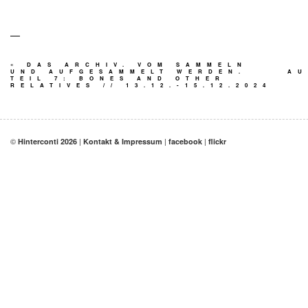
—
«
DAS ARCHIV. VOM SAMMELN
UND AUFGESAMMELT WERDEN.
AU
TEIL 7: BONES AND OTHER
RELATIVES // 13.12.-15.12.2024
©
|
|
|
Hinterconti 2026
Kontakt & Impressum
facebook
flickr