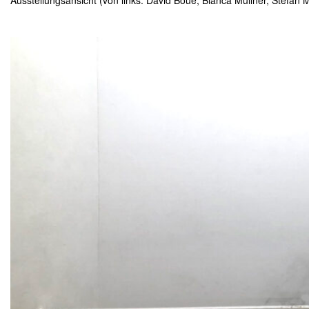
Ausstellungsansicht (von links: David Boué, Bianca Müllner, Stefan