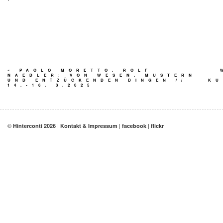
«
PAOLO MORETTO, ROLF
NAEDLER: VON WESEN, MUSTERN
UND ENTZÜCKENDEN DINGEN //
KU
14.-16. 3.2025
©
|
|
|
Hinterconti 2026
Kontakt & Impressum
facebook
flickr