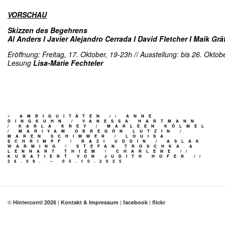
VORSCHAU
Skizzen des Begehrens
Al Anders I Javier Alejandro Cerrada I David Fletcher I Maik Grä
Eröffnung: Freitag, 17. Oktober, 19-23h // Ausstellung: bis 26. Oktob
Lesung
Lisa-Marie Fechteler
«
AMBIGUITÄTEN // ANNE
DINGKUHN / VANESSA HARTMANN
/ KARLA KREY / MARLEEN KÖLMEL
/ MARIYAM OBREGÓN LUTZIN /
MAREN SCHIMMER / LOUISA
SCHRIMPF / RAZI UDDIN / ASLAK
WARMING / STEFAN TROSCHKA &
LENNART THIEM / CHARLENE //
KURATIERT VON JUDITH HOFER //
26.09. – 05.10.2025
©
|
|
|
Hinterconti 2026
Kontakt & Impressum
facebook
flickr