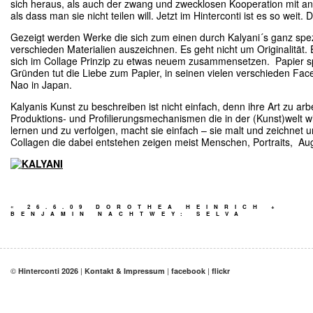
sich heraus, als auch der zwang und zwecklosen Kooperation mit an
als dass man sie nicht teilen will. Jetzt im Hinterconti ist es so weit. 
Gezeigt werden Werke die sich zum einen durch Kalyani´s ganz spez
verschieden Materialien auszeichnen. Es geht nicht um Originalität.
sich im Collage Prinzip zu etwas neuem zusammensetzen. Papier spie
Gründen tut die Liebe zum Papier, in seinen vielen verschieden Fac
Nao in Japan.
Kalyanis Kunst zu beschreiben ist nicht einfach, denn ihre Art zu arb
Produktions- und Profilierungsmechanismen die in der (Kunst)welt wi
lernen und zu verfolgen, macht sie einfach – sie malt und zeichnet un
Collagen die dabei entstehen zeigen meist Menschen, Portraits, Auge
«
26.6.09 DOROTHEA HEINRICH +
BENJAMIN NACHTWEY: SELVA
©
|
|
|
Hinterconti 2026
Kontakt & Impressum
facebook
flickr