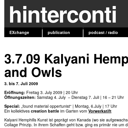
hinterconti
EXchange
publication
podcast / radio
3.7.09 Kalyani Hemph
and Owls
3. bis 7. Juli 2009
Eröffnung:
Freitag 3. July 2009 | 20 Uhr
Öffnungszeiten:
Samstag 4. July – Dienstag 7. Juli | 16 – 21 Uhr
Special:
„found material oppertunist“ | Montag, 6.July | 17 Uhr
Ein kollektives
creation battle
im Garten vom
Vorwerkstift
Kalyani Hemphills Kunst ist geprägt von Kanada (wo sie aufgewachse
Collage Prinzip. In ihrem Schaffen geht bzw. ging es primär nie u