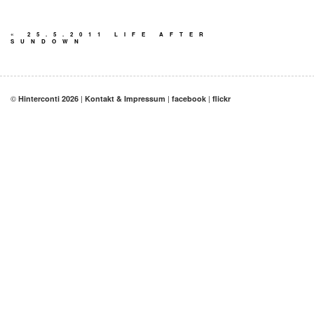
«
25.5.2011 LIFE AFTER
SUNDOWN
©
|
|
|
Hinterconti 2026
Kontakt & Impressum
facebook
flickr