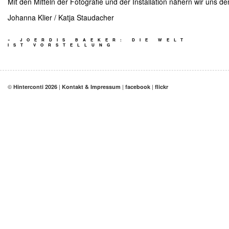
Mit den Mitteln der Fotografie und der Installation nähern wir uns 
Johanna Klier / Katja Staudacher
«
JOERDIS BAEKER: DIE WELT
IST VORSTELLUNG
©
|
|
|
Hinterconti 2026
Kontakt & Impressum
facebook
flickr