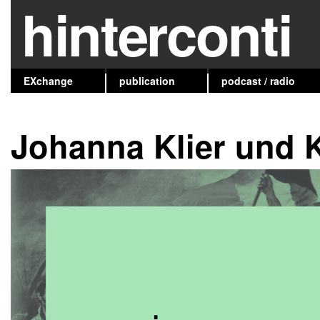
hinterconti
EXchange
publication
podcast / radio
Johanna Klier und 