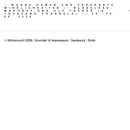
«
WAHRE DAMEN UND VERKEHRTE
WIRKLICHKEITEN // BLESSLESS
MAHONEY UND ULF TREGER (A
THOUSAND CHANNELS) // 29.-30.
05. 2026
©
|
|
|
Hinterconti 2026
Kontakt & Impressum
facebook
flickr