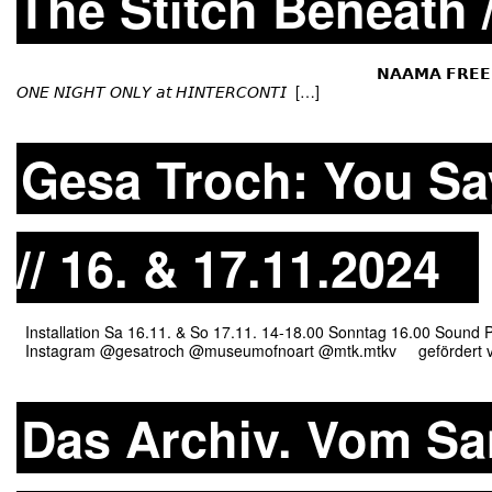
The Stitch Beneath /
𝗡𝗔𝗔𝗠𝗔 𝗙𝗥𝗘𝗘𝗗𝗠𝗔𝗡 & 𝗝𝗔𝗦𝗠𝗜𝗡 𝗪𝗢
𝘖𝘕𝘌 𝘕𝘐𝘎𝘏𝘛 𝘖𝘕𝘓𝘠 𝘢𝘵 𝘏𝘐𝘕𝘛𝘌𝘙𝘊𝘖𝘕𝘛𝘐 […]
Gesa Troch: You Sa
// 16. & 17.11.2024
Installation Sa 16.11. & So 17.11. 14-18.00 Sonntag 16.00 Sound 
Instagram @gesatroch @museumofnoart @mtk.mtkv gefördert 
Das Archiv. Vom S