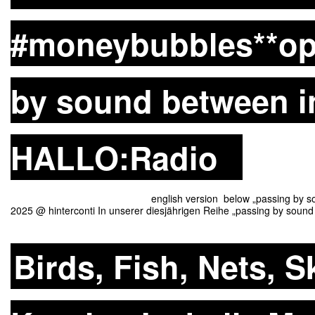
#moneybubbles**op
by sound between i
HALLO:Radio
english version below „passing by sound between“
2025 @ hinterconti In unserer diesjährigen Reihe „passing by sou
Birds, Fish, Nets, 