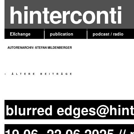
hinterconti
EXchange
publication
podcast / radio
AUTORENARCHIV:
STEFAN MILDENBERGER
«
ÄLTERE BEITRÄGE
blurred edges@hint
19.06.-22.06.2025 //