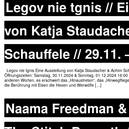
Legov nie tgnis // 
von Katja Staudach
Schauffele // 29.11.
Legov nie tgnis Eine Ausstellung von Katja Staudacher & Achim Sch
Öffnungszeiten: Samstag, 30.11.2024 & Sonntag, 01.12.2024 16:00 
anderen Worten, es erschwert das „Hinaustreten“, das „Hinwegflie
die Berührung mit Eisen die Hexen und Werwölfe […]
Naama Freedman & 